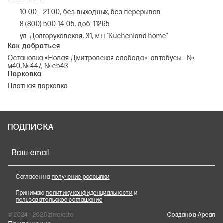
10:00 – 21:00, без выходных, без перерывов
8 (800) 500-14-05, доб. 11265
ул. Долгоруковская, 31, м-н "Kuchenland home"
Как добраться
Остановка «Новая Дмитровская слобода»: автобусы - №
м40,№447, №с543
Парковка
Платная парковка
ПОДПИСКА
Ваш email
Согласен на
получение рассылки
Принимаю
политику конфиденциальности
и
пользовательское соглашение
© 2024 – 2026 zimaletto
Cоздано в Ареал