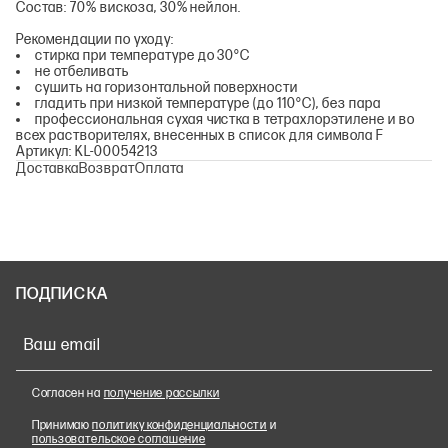
Состав: 70% вискоза, 30% нейлон.
Рекомендации по уходу:
стирка при температуре до 30°С
не отбеливать
сушить на горизонтальной поверхности
гладить при низкой температуре (до 110°С), без пара
профессиональная сухая чистка в тетрахлорэтилене и во
всех растворителях, внесенных в список для символа F
Артикул: KL-00054213
Доставка
Возврат
Оплата
ПОДПИСКА
Ваш email
Согласен на
получение рассылки
Принимаю
политику конфиденциальности
и
пользовательское соглашение