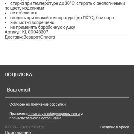
стирка при температуре до 30°С, стирать с аналогичными
по цвету изделиями
не отбеливать
гладить при низкой температуре (до 110°С), без пара
химчистка запрещена
не применять барабанную сушку
Артикул: KL-00048307
Доставка
Возврат
Оплата
ПОДПИСКА
Ваш email
Согласен на
получение рассылки
Принимаю
политику конфиденциальности
и
пользовательское соглашение
© 2024 – 2026 zimaletto
Cоздано в Ареал
Приложение