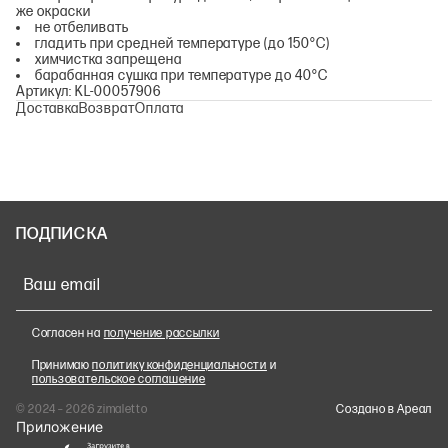
же окраски
не отбеливать
гладить при средней температуре (до 150°С)
химчистка запрещена
барабанная сушка при температуре до 40°С
Артикул: KL-00057906
Доставка
Возврат
Оплата
ПОДПИСКА
Ваш email
Согласен на
получение рассылки
Принимаю
политику конфиденциальности
и
пользовательское соглашение
© 2024 – 2026 zimaletto
Cоздано в Ареал
Приложение