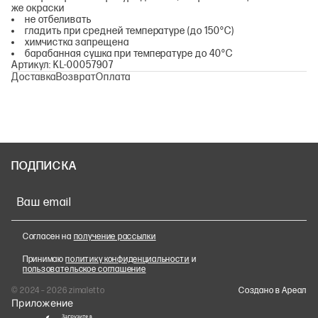
же окраски
не отбеливать
гладить при средней температуре (до 150°С)
химчистка запрещена
барабанная сушка при температуре до 40°С
Артикул: KL-00057907
Доставка
Возврат
Оплата
ПОДПИСКА
Ваш email
Согласен на
получение рассылки
Принимаю
политику конфиденциальности
и
пользовательское соглашение
© 2024 – 2026 zimaletto
Cоздано в Ареал
Приложение