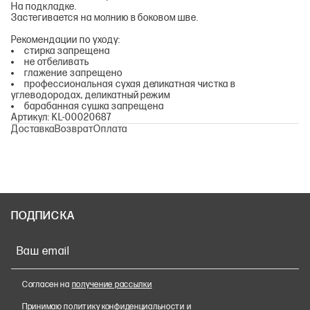
На подкладке.
Застегивается на молнию в боковом шве.
Рекомендации по уходу:
стирка запрещена
не отбеливать
глажение запрещено
профессиональная сухая деликатная чистка в
углеводородах, деликатный режим
барабанная сушка запрещена
Артикул: KL-00020687
Доставка
Возврат
Оплата
ПОДПИСКА
Ваш email
Согласен на
получение рассылки
Принимаю
политику конфиденциальности
и