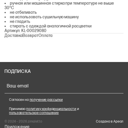
ручная или машинная стирка при температуре не выше
30°C
не отбеливать
не использовать сушильную машину
не гладить
стирать с одеждой аналогичной расцветки
Артикул: KL-00029080
Доставка
Возврат
Оплата
ПОДПИСКА
Ваш email
Согласен на
получение рассылки
Принимаю
политику конфиденциальности
и
пользовательское соглашение
© 2024 – 2026 zimaletto
Cоздано в Ареал
Приложение