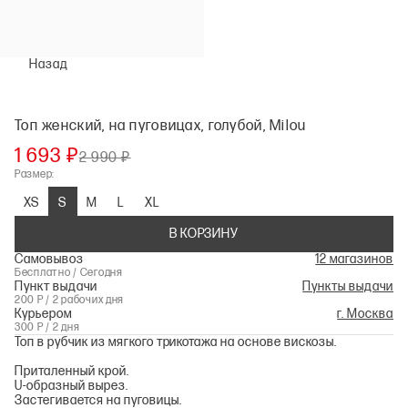
Назад
Топ женский, на пуговицах, голубой, Milou
1 693 ₽
2 990 ₽
Размер:
XS
S
M
L
XL
В КОРЗИНУ
Самовывоз
12 магазинов
Бесплатно / Сегодня
Пункт выдачи
Пункты выдачи
200 Р / 2 рабочих дня
Курьером
г. Москва
300 Р / 2 дня
Топ в рубчик из мягкого трикотажа на основе вискозы.
Приталенный крой.
U-образный вырез.
Застегивается на пуговицы.