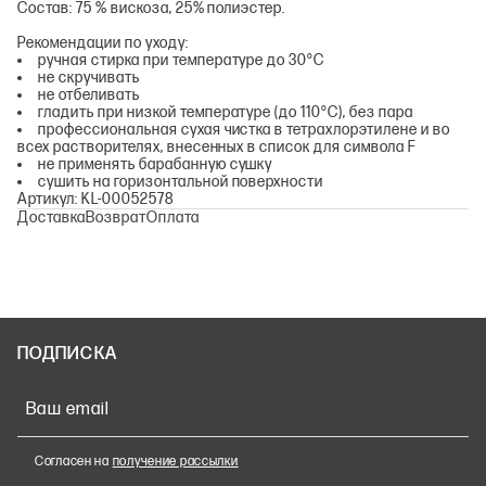
Состав: 75 % вискоза, 25% полиэстер.
Рекомендации по уходу:
ручная стирка при температуре до 30°С
не скручивать
не отбеливать
гладить при низкой температуре (до 110°С), без пара
профессиональная сухая чистка в тетрахлорэтилене и во
всех растворителях, внесенных в список для символа F
не применять барабанную сушку
сушить на горизонтальной поверхности
Артикул: KL-00052578
Доставка
Возврат
Оплата
ПОДПИСКА
Ваш email
Согласен на
получение рассылки