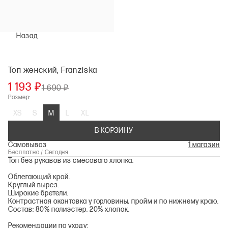
Назад
Топ женский, Franziska
1 193 ₽
1 690 ₽
Размер:
XS
S
M
L
XL
В КОРЗИНУ
Самовывоз
1 магазин
Бесплатно / Сегодня
Топ без рукавов из смесового хлопка.
Облегающий крой.
Круглый вырез.
Широкие бретели.
Контрастная окантовка у горловины, пройм и по нижнему краю.
Состав: 80% полиэстер, 20% хлопок.
Рекомендации по уходу: