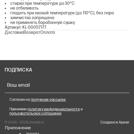
стирка при температуре до 30°С
не отбеливать
гладить при низкой температуре (до 110°С), без пара
химчистка запрещена
не применять барабанную сушку
Артикул: KL-00057177
Доставка
Возврат
Оплата
ПОДПИСКА
Ваш email
Согласен на
получение рассылки
Принимаю
политику конфиденциальности
и
пользовательское соглашение
© 2024 – 2026 zimaletto
Cоздано в Ареал
Приложение