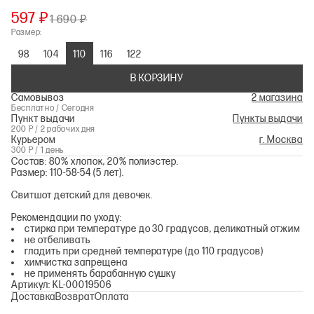
597 ₽
1 690 ₽
Размер:
98
104
110
116
122
В КОРЗИНУ
Самовывоз
2 магазина
Бесплатно / Сегодня
Пункт выдачи
Пункты выдачи
200 Р / 2 рабочих дня
Курьером
г. Москва
300 Р / 1 день
Состав: 80% хлопок, 20% полиэстер.
Размер: 110-58-54 (5 лет).
Свитшот детский для девочек.
Рекомендации по уходу:
стирка при температуре до 30 градусов, деликатный отжим
не отбеливать
гладить при средней температуре (до 110 градусов)
химчистка запрещена
не применять барабанную сушку
Артикул: KL-00019506
Доставка
Возврат
Оплата