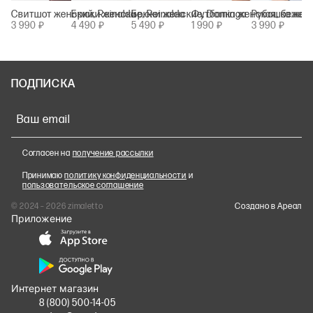
Свитшот женский, Reinalda
Брюки женские, Reinalda
Брюки женские, Dominga
Футболка женская, бежева
Рубашка женск
3 990 ₽
4 490 ₽
5 490 ₽
Hannah
1 990 ₽
3 990 ₽
ПОДПИСКА
Ваш email
Согласен на
получение рассылки
Принимаю
политику конфиденциальности
и
пользовательское соглашение
© 2024 – 2026 zimaletto
Cоздано в Ареал
Приложение
Интернет магазин
8 (800) 500-14-05