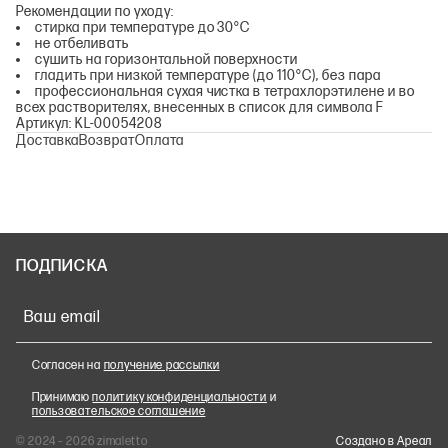
Рекомендации по уходу:
стирка при температуре до 30°С
не отбеливать
сушить на горизонтальной поверхности
гладить при низкой температуре (до 110°С), без пара
профессиональная сухая чистка в тетрахлорэтилене и во
всех растворителях, внесенных в список для символа F
Артикул: KL-00054208
Доставка
Возврат
Оплата
ПОДПИСКА
Ваш email
Согласен на
получение рассылки
Принимаю
политику конфиденциальности
и
пользовательское соглашение
© 2024 – 2026 zimaletto
Cоздано в Ареал