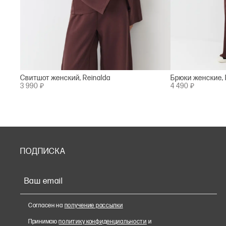
Свитшот женский, Reinalda
Брюки женские, 
3 990 ₽
4 490 ₽
ПОДПИСКА
Ваш email
Согласен на
получение рассылки
Принимаю
политику конфиденциальности
и