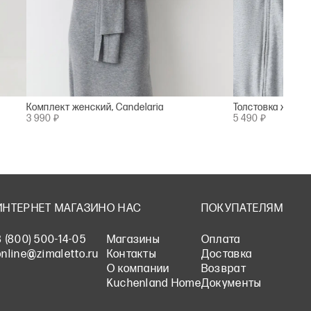
Комплект женский, Candelaria
Толстовка женска
3 990 ₽
5 490 ₽
ИНТЕРНЕТ МАГАЗИН
О НАС
ПОКУПАТЕЛЯМ
8 (800) 500-14-05
Магазины
Оплата
online@zimaletto.ru
Контакты
Доставка
О компании
Возврат
Kuchenland Home
Документы