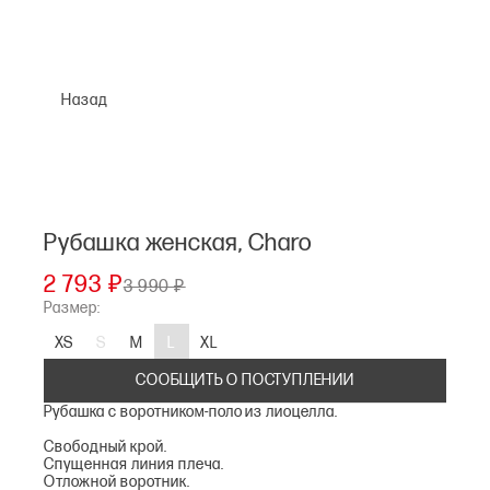
Назад
Рубашка женская, Charo
2 793 ₽
3 990 ₽
Размер:
XS
S
M
L
XL
СООБЩИТЬ О ПОСТУПЛЕНИИ
Рубашка с воротником-поло из лиоцелла.
Свободный крой.
Спущенная линия плеча.
Отложной воротник.