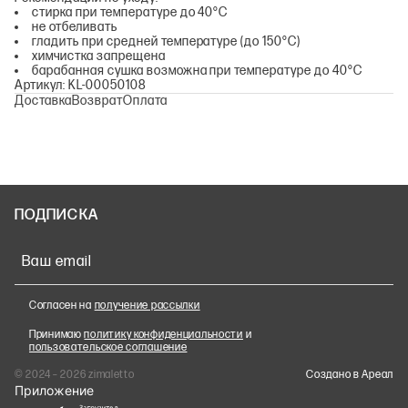
стирка при температуре до 40°С
не отбеливать
гладить при средней температуре (до 150°С)
химчистка запрещена
барабанная сушка возможна при температуре до 40°С
Артикул: KL-00050108
Доставка
Возврат
Оплата
ПОДПИСКА
Ваш email
Согласен на
получение рассылки
Принимаю
политику конфиденциальности
и
пользовательское соглашение
© 2024 – 2026 zimaletto
Cоздано в Ареал
Приложение