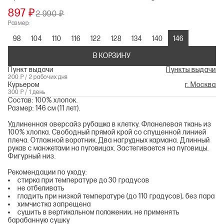
897 ₽
2 990 ₽
Размер:
98
104
110
116
122
128
134
140
146
В КОРЗИНУ
Пункт выдачи
Пункты выдачи
200 Р / 2 рабочих дня
Курьером
г. Москва
300 Р / 1 день
Состав: 100% хлопок.
Размер: 146 см (11 лет).
Удлиненная оверсайз рубашка в клетку. Фланелевая ткань из
100% хлопка. Свободный прямой крой со спущенной линией
плеча. Отложной воротник. Два нагрудных кармана. Длинный
рукав с манжетами на пуговицах. Застегивается на пуговицы.
Фигурный низ.
Рекомендации по уходу:
стирка при температуре до 30 градусов
не отбеливать
гладить при низкой температуре (до 110 градусов), без пара
химчистка запрещена
сушить в вертикальном положении, не применять
барабанную сушку