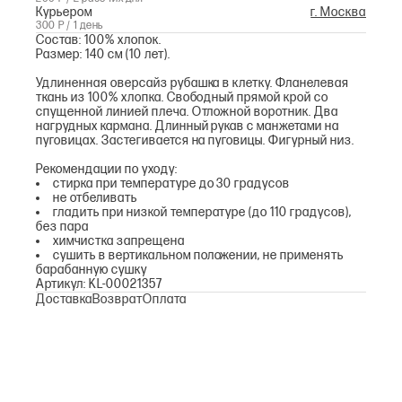
Курьером
г. Москва
300 Р / 1 день
Состав: 100% хлопок.
Размер: 140 см (10 лет).
Удлиненная оверсайз рубашка в клетку. Фланелевая
ткань из 100% хлопка. Свободный прямой крой со
спущенной линией плеча. Отложной воротник. Два
нагрудных кармана. Длинный рукав с манжетами на
пуговицах. Застегивается на пуговицы. Фигурный низ.
Рекомендации по уходу:
стирка при температуре до 30 градусов
не отбеливать
гладить при низкой температуре (до 110 градусов),
без пара
химчистка запрещена
сушить в вертикальном положении, не применять
барабанную сушку
Артикул: KL-00021357
Доставка
Возврат
Оплата