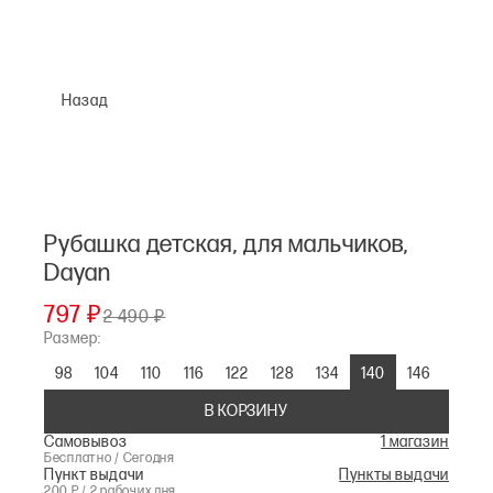
Назад
Рубашка детская, для мальчиков,
Dayan
797 ₽
2 490 ₽
Размер:
98
104
110
116
122
128
134
140
146
В КОРЗИНУ
Самовывоз
1 магазин
Бесплатно / Сегодня
Пункт выдачи
Пункты выдачи
200 Р / 2 рабочих дня