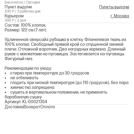
Бесплатно / Сегодня
Пункт выдачи
Пункты выдачи
200 Р / 3 рабочих дня
Курьером
г. Москва
300 Р / 2 дня
Состав: 100% хлопок.
Размер: 122 см (7 лет).
Удлиненная оверсайз рубашка в клетку. Фланелевая ткань из
100% хлопка. Свободный прямой крой со спущенной линией
плеча. Отложной воротник. Два нагрудных кармана. Длинный
рукав с манжетами на пуговицах. Застегивается на пуговицы.
Фигурный низ.
Рекомендации по уходу:
стирка при температуре до 30 градусов
не отбеливать
гладить при низкой температуре (до 110 градусов), без пара
химчистка запрещена
сушить в вертикальном положении, не применять
барабанную сушку
Артикул: KL-00021354
Доставка
Возврат
Оплата