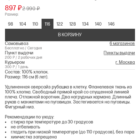
897 ₽
2 990 ₽
Размер:
98
104
110
116
122
128
134
140
146
В КОРЗИНУ
Самовывоз
6 магазинов
Бесплатно / Сегодня
Пункт выдачи
Пункты выдачи
200 Р / 2 рабочих дня
Курьером
г. Москва
300 Р / 1 день
Состав: 100% хлопок.
Размер: 116 см (6 лет).
Удлиненная оверсайз рубашка в клетку. Фланелевая ткань из
100% хлопка. Свободный прямой крой со спущенной линией
плеча. Отложной воротник. Два нагрудных кармана. Длинный
рукав с манжетами на пуговицах. Застегивается на пуговицы.
Фигурный низ.
Рекомендации по уходу:
стирка при температуре до 30 градусов
не отбеливать
гладить при низкой температуре (до 110 градусов), без пара
химчистка запрещена