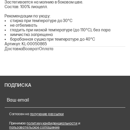
Застегивается на молнию в боковом шве.
Состав: 100% лиоцелл.
Рекомендации по уходу:
стирка при температуре до 30°С
не отбеливать
гладить при низкой температуре (до 110°С), без пара
химчистка запрещена
барабанная сушка при температуре до 40°С
Артикул: KL-00050865
Доставка
Возврат
Оплата
ПОДПИСКА
Ваш email
Согласен на
получение рассылки
Принимаю
политику конфиденциальности
и
пользовательское соглашение