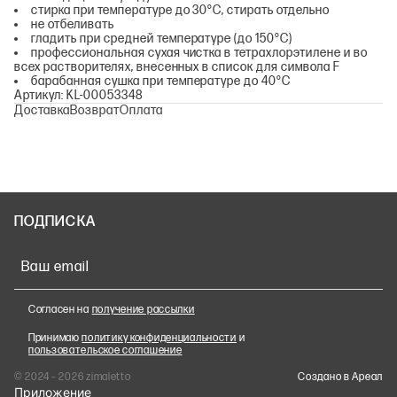
стирка при температуре до 30°С, стирать отдельно
не отбеливать
гладить при средней температуре (до 150°С)
профессиональная сухая чистка в тетрахлорэтилене и во
всех растворителях, внесенных в список для символа F
барабанная сушка при температуре до 40°С
Артикул: KL-00053348
Доставка
Возврат
Оплата
ПОДПИСКА
Ваш email
Согласен на
получение рассылки
Принимаю
политику конфиденциальности
и
пользовательское соглашение
© 2024 – 2026 zimaletto
Cоздано в Ареал
Приложение