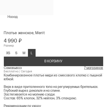
Назад
Платье женское, Merit
4 990 ₽
Размер:
XS
S
M
L
В КОРЗИНУ
Самовывоз
7 магазинов
Бесплатно / Сегодня
Комбинированное платье миди из смесового хлопка с пышной
юбкой.
Верх в виде приталенного топа на регулируемых бретельках.
Глубокий вырез декольте и на спине.
Застегивается на молнию сзади.
Состав: 65% хлопок, 32% нейлон, 3% спандекс.
Рекомендации по уходу: