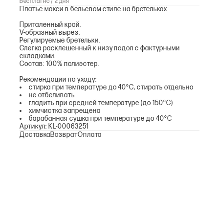
Бесплатно / 2 дня
Платье макси в бельевом стиле на бретельках.
Приталенный крой.
V-образный вырез.
Регулируемые бретельки.
Слегка расклешенный к низу подол с фактурными
складками.
Состав: 100% полиэстер.
Рекомендации по уходу:
стирка при температуре до 40°С, стирать отдельно
не отбеливать
гладить при средней температуре (до 150°С)
химчистка запрещена
барабанная сушка при температуре до 40°С
Артикул: KL-00063251
Доставка
Возврат
Оплата