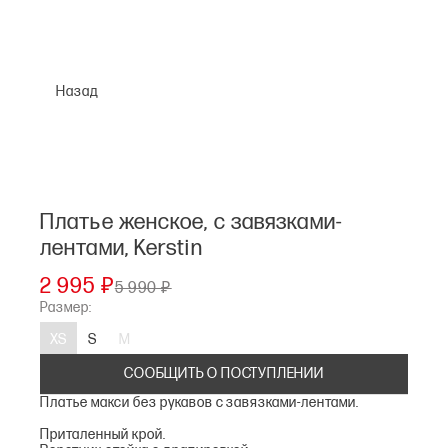
Назад
Платье женское, с завязками-
лентами, Kerstin
2 995 ₽
5 990 ₽
Размер:
XS
S
M
СООБЩИТЬ О ПОСТУПЛЕНИИ
Платье макси без рукавов с завязками-лентами.
Приталенный крой.