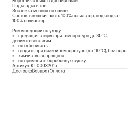
Воротник-стойка с драпировкой.
Подкладка в тон.
Застежка-молния на спине.
Состав: внешняя часть 100% полиэстер, подкладка -
100% полиэстер.
Рекомендации по уходу:
щадящая стирка при температуре до 30°С,
деликатный отжим
не отбеливать
гладить при низкой температуре (до 110°С), без пара
химчистка запрещена
не применять барабанную сушку
Артикул: KL-00032015
Доставка
Возврат
Оплата