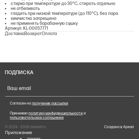
стирка при температуре до 30°С, стирать отдельно
не отбеливать
гладить при низкой температуре (до 110°С), без пара
химчистка запрещена
не применять барабанную сушку
Артикул: KL-00057771
Доставка
Возврат
Оплата
ПОДПИСКА
Ваш email
Согласен на
получение рассылки
Принимаю
политику конфиденциальности
и
пользовательское соглашение
© 2024 – 2026 zimaletto
Cоздано в Ареал
Приложение