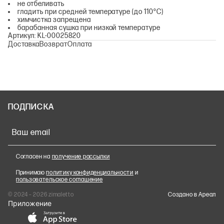
не отбеливать
гладить при средней температуре (до 110°С)
химчистка запрещена
барабанная сушка при низкой температуре
Артикул: KL-00025820
Доставка
Возврат
Оплата
ПОДПИСКА
Ваш email
Согласен на
получение рассылки
Принимаю
политику конфиденциальности
и
пользовательское соглашение
© 2024 – 2026 zimaletto
Cоздано в Ареал
Приложение