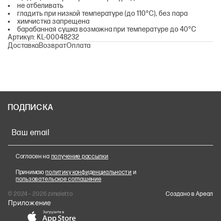
не отбеливать
гладить при низкой температуре (до 110°С), без пара
химчистка запрещена
барабанная сушка возможна при температуре до 40°С
Артикул: KL-00048232
Доставка
Возврат
Оплата
ПОДПИСКА
Ваш email
Согласен на
получение рассылки
Принимаю
политику конфиденциальности
и
пользовательское соглашение
© 2024 – 2026 zimaletto
Cоздано в Ареал
Приложение