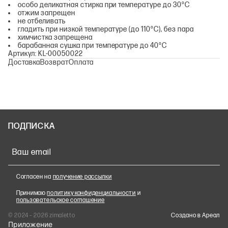
особо деликатная стирка при температуре до 30°С
отжим запрещен
не отбеливать
гладить при низкой температуре (до 110°С), без пара
химчистка запрещена
барабанная сушка при температуре до 40°С
Артикул: KL-00050022
Доставка
Возврат
Оплата
ПОДПИСКА
Ваш email
Согласен на
получение рассылки
Принимаю
политику конфиденциальности
и
пользовательское соглашение
© 2024 – 2026 zimaletto
Cоздано в Ареал
Приложение