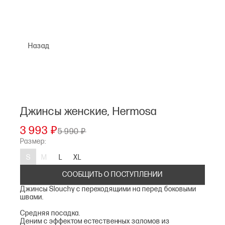
Назад
Джинсы женские, Hermosa
3 993 ₽
5 990 ₽
Размер:
S
M
L
XL
СООБЩИТЬ О ПОСТУПЛЕНИИ
Джинсы Slouchy с переходящими на перед боковыми
швами.
Средняя посадка.
Деним с эффектом естественных заломов из