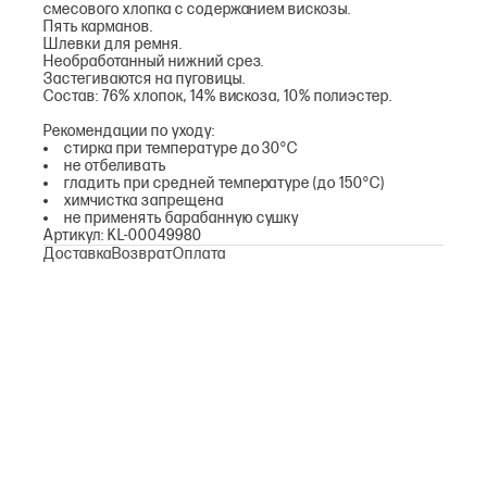
смесового хлопка с содержанием вискозы.
Пять карманов.
Шлевки для ремня.
Необработанный нижний срез.
Застегиваются на пуговицы.
Состав: 76% хлопок, 14% вискоза, 10% полиэстер.
Рекомендации по уходу:
стирка при температуре до 30°С
не отбеливать
гладить при средней температуре (до 150°С)
химчистка запрещена
не применять барабанную сушку
Артикул: KL-00049980
Доставка
Возврат
Оплата