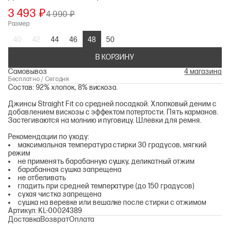
3 493 ₽
4 990 ₽
Размер:
40
42
44
46
48
50
В КОРЗИНУ
Самовывоз
4 магазина
Бесплатно / Сегодня
Состав: 92% хлопок, 8% вискоза.
Джинсы Straight Fit со средней посадкой. Хлопковый деним с
добавлением вискозы с эффектом потертости. Пять карманов.
Застегиваются на молнию и пуговицу. Шлевки для ремня.
Рекомендации по уходу:
максимальная температура стирки 30 градусов, мягкий
режим
не применять барабанную сушку, деликатный отжим
барабанная сушка запрещена
не отбеливать
гладить при средней температуре (до 150 градусов)
сухая чистка запрещена
сушка на веревке или вешалке после стирки с отжимом
Артикул: KL-00024389
Доставка
Возврат
Оплата