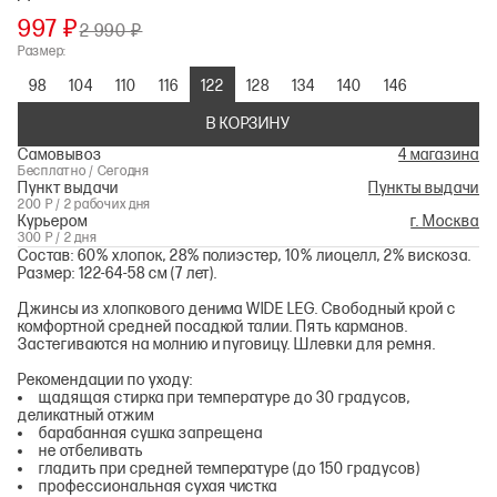
997 ₽
2 990 ₽
Размер:
98
104
110
116
122
128
134
140
146
В КОРЗИНУ
Самовывоз
4 магазина
Бесплатно / Сегодня
Пункт выдачи
Пункты выдачи
200 Р / 2 рабочих дня
Курьером
г. Москва
300 Р / 2 дня
Состав: 60% хлопок, 28% полиэстер, 10% лиоцелл, 2% вискоза.
Размер: 122-64-58 см (7 лет).
Джинсы из хлопкового денима WIDE LEG. Свободный крой с
комфортной средней посадкой талии. Пять карманов.
Застегиваются на молнию и пуговицу. Шлевки для ремня.
Рекомендации по уходу:
щадящая стирка при температуре до 30 градусов,
деликатный отжим
барабанная сушка запрещена
не отбеливать
гладить при средней температуре (до 150 градусов)
профессиональная сухая чистка