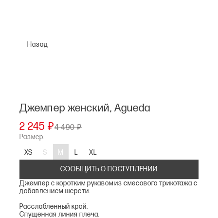
Назад
Джемпер женский, Agueda
2 245 ₽
4 490 ₽
Размер:
XS
S
M
L
XL
СООБЩИТЬ О ПОСТУПЛЕНИИ
Джемпер с коротким рукавом из смесового трикотажа с
добавлением шерсти.
Расслабленный крой.
Спущенная линия плеча.