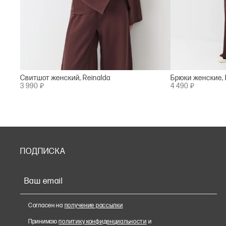
Свитшот женский, Reinalda
Брюки женские, 
3 990 ₽
4 490 ₽
ПОДПИСКА
Ваш email
Согласен на
получение рассылки
Принимаю
политику конфиденциальности
и