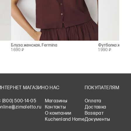
Блуза женская, Fermina
Футболка женска
1 690 ₽
1 990 ₽
ИНТЕРНЕТ МАГАЗИН
О НАС
ПОКУПАТЕЛЯМ
8 (800) 500-14-05
Магазины
Оплата
online@zimaletto.ru
Контакты
Доставка
О компании
Возврат
Kuchenland Home
Документы