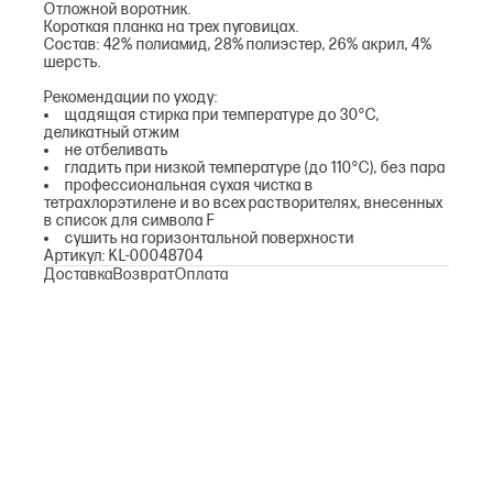
Отложной воротник.
Короткая планка на трех пуговицах.
Состав: 42% полиамид, 28% полиэcтер, 26% акрил, 4%
шерсть.
Рекомендации по уходу:
щадящая стирка при температуре до 30°С,
деликатный отжим
не отбеливать
гладить при низкой температуре (до 110°С), без пара
профессиональная сухая чистка в
тетрахлорэтилене и во всех растворителях, внесенных
в список для символа F
сушить на горизонтальной поверхности
Артикул: KL-00048704
Доставка
Возврат
Оплата