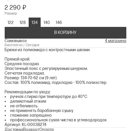
2 290 ₽
Размер:
122
128
134
140
146
В КОРЗИНУ
Самовывоз
4 магазина
Бесплатно / Сегодня
Брюки из полиамида с контрастными швами.
Прямой крой.
Средняя посадка.
Эластичный пояс с регулируемым шнурком.
Сетчатая подкладка.
Размер: 134-70-62 см (9 лет).
Состав: 100% полиамид; подкладка - 100% полиэстер.
Рекомендации по уходу:
ручная стирка при температуре до 40°С
деликатный отжим
не отбеливать
не применять барабанную сушку
глажение запрещено
профессиональная сухая чистка в углеводородах
Артикул: KL-00038274
Доставка
Возврат
Оплата