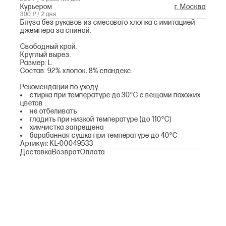
Курьером
г. Москва
300 Р / 2 дня
Блуза без рукавов из смесового хлопка с имитацией
джемпера за спиной.
Свободный крой.
Круглый вырез.
Размер: L.
Состав: 92% хлопок, 8% спандекс.
Рекомендации по уходу:
стирка при температуре до 30°С с вещами похожих
цветов
не отбеливать
гладить при низкой температуре (до 110°С)
химчистка запрещена
барабанная сушка при температуре до 40°С
Артикул: KL-00049533
Доставка
Возврат
Оплата