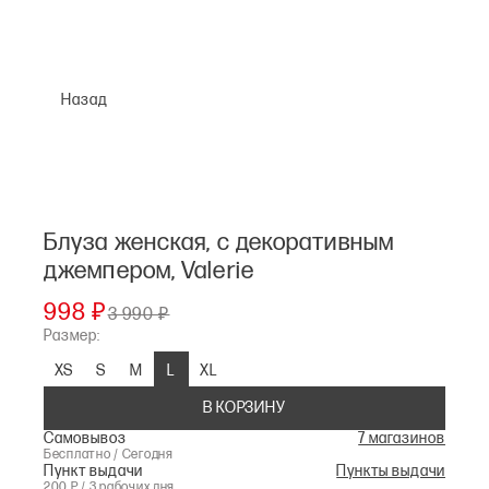
Назад
Блуза женская, с декоративным
джемпером, Valerie
998 ₽
3 990 ₽
Размер:
XS
S
M
L
XL
В КОРЗИНУ
Самовывоз
7 магазинов
Бесплатно / Сегодня
Пункт выдачи
Пункты выдачи
200 Р / 3 рабочих дня