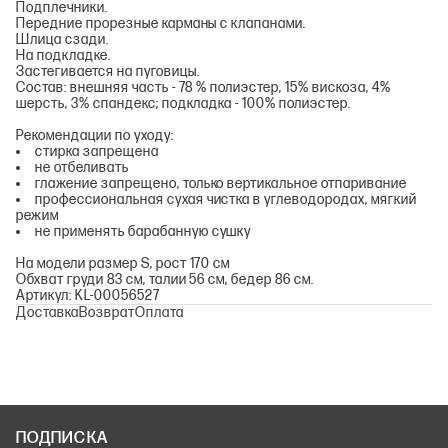
Подплечники.
Передние прорезные карманы с клапанами.
Шлица сзади.
На подкладке.
Застегивается на пуговицы.
Состав: внешняя часть - 78 % полиэстер, 15% вискоза, 4%
шерсть, 3% спандекс; подкладка - 100% полиэстер.
Рекомендации по уходу:
стирка запрещена
не отбеливать
глажение запрещено, только вертикальное отпаривание
профессиональная сухая чистка в углеводородах, мягкий
режим
не применять барабанную сушку
На модели размер S, рост 170 см
Обхват груди 83 см, талии 56 см, бедер 86 см.
Артикул: KL-00056527
Доставка
Возврат
Оплата
ПОДПИСКА